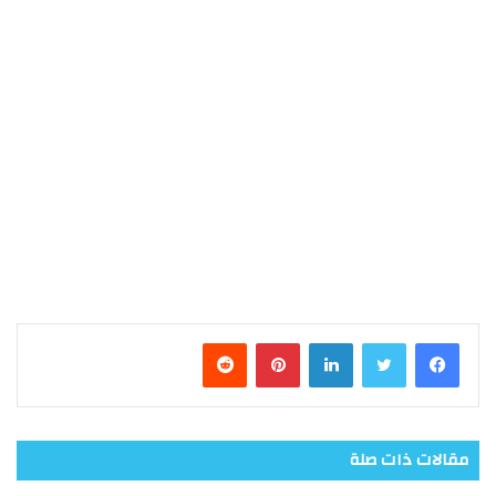
فيسبوك
تويتر
لينكدإن
بينتيريست
مقالات ذات صلة