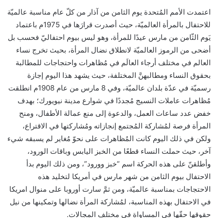
اعتمدت الأمم المُتحدة يوم الثامن من آذار من كلّ عام مناسبة عالميّة
للاحتفال بالمرأة العالميّة، حيث أصدرت قرارَها في 1975م باعتماد
يَوم الثّامن من مارس عيدًا للمرأة، وهو ليس بيوم احتفاليّ فحسب بل
أضحى من الرموز العالميّة لانطلاق نضال المرأة، بحيث تخرج نساء
العالم في مختلف أرجاء العالَم في مُظاهرات واحتجاجات للمطالبة
بحقوق النساء ومطالبهنَّ المختلفة، حيث يشهد هذا اليوم إجازة
رسميّة في عدّة بلدان عالميّة، وفي 8 مارس من عام 1908م انطلقت
مُظاهرات عاملات النسيج مُجددًا في شوارع مدينة نيويورك؛ بهدف
خفض عدد ساعات العمل، والدعوة إلى منع عمالة الأطفال، ومنح
المرأة فرصة لمُشاركة المُجتمع إنجازاته ومُشاركتها في الاقتراع،
ولكن في ذلك اليوم كانت المُظاهرات على نحوّ مُغاير لم يسبقه شيء
آخر، حيث حملت النساء قطعًا من الخبز اليابس وباقات الورود،
وأطلقنّ على هذه الحركة اسم “خبز وورود”، ومن ذلك اليوم بدأ
الاحتفال بيوم الثامن من شهر مارس في أمريكا لتخليد هذه
الاحتجاجات بمناسبة عالميّة، ومن ثمَّ سارت أوروبا على منوال امريكا
في الاحتفال بهذه المناسبة، لمُشاركة المرأة نضالها وتمكينها من نيل
حقوقها حقّها في المساواة في مختلف المجالات.