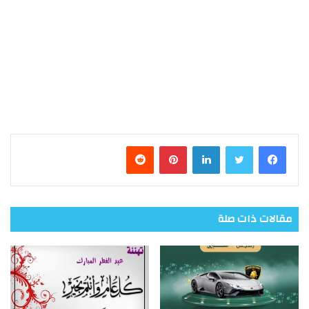
فيسبوك
تويتر
لينكدإن
بينتيريست
مقالات ذات صلة