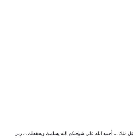
قل مثلا.. …أحمد الله على شوفتكم الله يسلمك ويحفظك … ربي