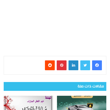
فيسبوك
تويتر
لينكدإن
بينتيريست
مقالات ذات صلة