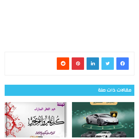
فيسبوك
تويتر
لينكدإن
بينتيريست
مقالات ذات صلة