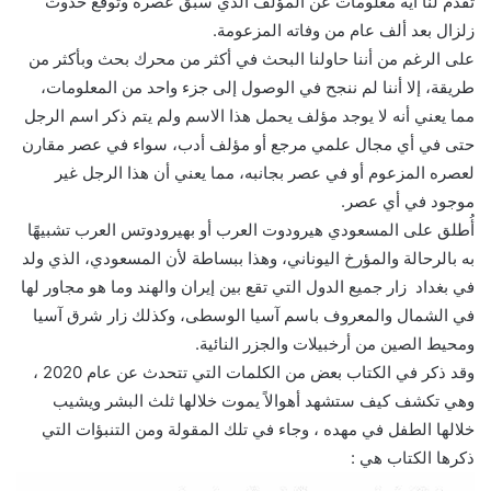
تقدم لنا أية معلومات عن المؤلف الذي سبق عصره وتوقع حدوث
زلزال بعد ألف عام من وفاته المزعومة.
على الرغم من أننا حاولنا البحث في أكثر من محرك بحث وبأكثر من
طريقة، إلا أننا لم ننجح في الوصول إلى جزء واحد من المعلومات،
مما يعني أنه لا يوجد مؤلف يحمل هذا الاسم ولم يتم ذكر اسم الرجل
حتى في أي مجال علمي مرجع أو مؤلف أدب، سواء في عصر مقارن
لعصره المزعوم أو في عصر بجانبه، مما يعني أن هذا الرجل غير
موجود في أي عصر.
أُطلق على المسعودي هيرودوت العرب أو بهيرودوتس العرب تشبيهًا
به بالرحالة والمؤرخ اليوناني، وهذا ببساطة لأن المسعودي، الذي ولد
في بغداد زار جميع الدول التي تقع بين إيران والهند وما هو مجاور لها
في الشمال والمعروف باسم آسيا الوسطى، وكذلك زار شرق آسيا
ومحيط الصين من أرخبيلات والجزر النائية.
وقد ذكر في الكتاب بعض من الكلمات التي تتحدث عن عام 2020 ،
وهي تكشف كيف ستشهد أهوالاً يموت خلالها ثلث البشر ويشيب
خلالها الطفل في مهده ، وجاء في تلك المقولة ومن التنبؤات التي
ذكرها الكتاب هي :