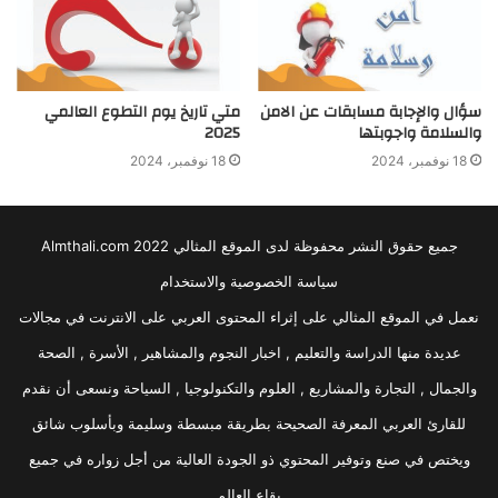
سؤال والإجابة مسابقات عن الامن
متي تاريخ يوم التطوع العالمي
والسلامة واجوبتها
2025
18 نوفمبر، 2024
18 نوفمبر، 2024
جميع حقوق النشر محفوظة لدى الموقع المثالي 2022 Almthali.com
سياسة الخصوصية والاستخدام
نعمل في الموقع المثالي على إثراء المحتوى العربي على الانترنت في مجالات
عديدة منها الدراسة والتعليم , اخبار النجوم والمشاهير , الأسرة , الصحة
والجمال , التجارة والمشاريع , العلوم والتكنولوجيا , السياحة ونسعى أن نقدم
للقارئ العربي المعرفة الصحيحة بطريقة مبسطة وسليمة وبأسلوب شائق
ويختص في صنع وتوفير المحتوي ذو الجودة العالية من أجل زواره في جميع
بقاع العالم