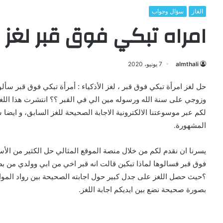
الغاز
سؤال وجواب
امراه تبكي فوق قبر لغز
almthali
7 يونيو، 2020
حل لغز امرأة تبكي فوق قبر ، لغز الأذكياء : أمرأة تبكي فوق قبر سأ
وزوجي على سنة الله ورسوله مين الي في القبر ؟؟ انتشرت هذا اللغز 
لكم عبر موسوعتنا الالكترونية الاجابة الصحيحة للغز السابق، و ايضا
المشهورة.
يسرنا ان نقدم لكم من خلال منصة الموقع المثالي حل الكثير من الأسئلة ا
فوق قبر فسالوها لماذا تبكين قالت انه قبر اخي من ابي وولدي من
؟حيث حصل اللغز على جدل كبير حول اجابته الصحيحة بين رواد المواقع، 
بصورة صحيحة نضع بين ايديكم اجابة اللغز.