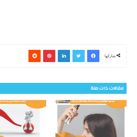
فيسبوك
تويتر
لينكدإن
بينتيريست
شاركها
مقالات ذات صلة