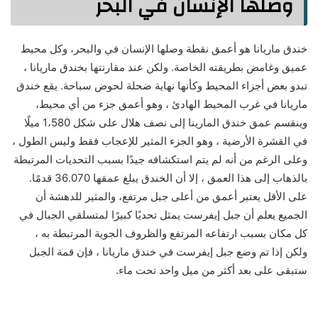
وصلها الإنسان في البحر
خندق ماريانا هو أعمق نقطة وصلها الإنسان في والبحر، وكل محيط
عميق وغامض بطريقته الخاصة. ولكن عند مقارنتها بخندق ماريانا ،
تبدو بعض أجزاء المحيط وكأنها نهاية ضحلة لحوض سباحة. يقع خندق
ماريانا في غرب المحيط الهادئ ، وهو أعمق جزء من أي محيط،
وينقسم عمق خندق المارينا إلى نصف هلال على شكل 1،580 ميلًا
في القشرة الأرضية ، وهو الجزء المثير للإعجاب فقط وليس الطول ،
وعلى الرغم من أنه لم يتم استكشافه جيدًا بسبب التحديات المرتبطة
بالذهاب إلى هذا العمق ، إلا أن الخندق يبلغ عمقها 36.070 قدمًا.
على الأقل يعتبر أعمق من أعلى جبل مرتفع، والمثير للدهشة أن
الجميع يعلم أن جبل إيفرست يمثل تحديًا كبيرًا لمتسلقي الجبال في
كل مكان بسبب ارتفاعه المرتفع والظروف الجوية المرتبطة به ،
ولكن إذا تم وضع جبل إيفرست في خندق ماريانا ، فإن قمة الجبل
ستبقى على بعد أكثر من ميل واحد تحت ماء.