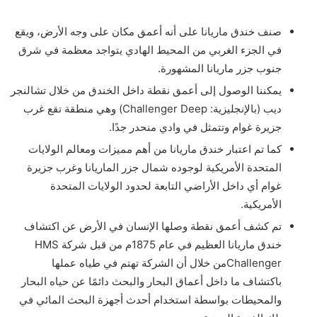
صنف خندق ماريانا على أنه أعمق مكان على وجه الأرض، ويقع
في الجزء الغربي من المحيط الهادي يتواجد معظمة في شرق
جنوب جزر ماريانا المشهورة.
يمكننا الوصول إلى أعمق نقطة داخل الخندق من خلال تشالنجر
ديب (بالإنجليزية: Challenger Deep) وهي منطقة تقع غرب
جزيرة غوام وتتمثل في وادي منحدر جدًا.
كما تم اعتبار خندق ماريانا من أهم مميزات ومعالم الولايات
المتحدة الأمريكية لوجوده شمال جزر الماريانا وغرب جزيرة
غوام أي داخل الأراضي التابعة لحدود الولايات المتحدة
الأمريكية.
تم كشف أعمق نقطة وصلها الإنسان في الأرض عن اكتشاف
خندق ماريانا العظيم في عام 1875م من قبل شركة HMS
Challengerمن خلال أن الشركة تهتم في طياه عملها
باكتشاف ما داخل أعماق البحار والبحث دائمًا عن حياه البحار
والمحيطات بواسطة استخدام أحدث أجهزة البحث المائي في