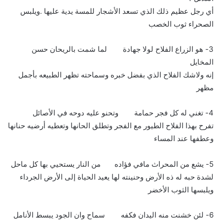
أي رجل عظيم ذلك الذي تسعد الأشجار للمسة يدية عليها .ويلبس
الصحراء ثوب الخصب
3- هو الزراع الفلاح لولا جهادة لما شمت بالريحان حسن
المخايل
إنه ولاشك الفلاح الذي بفضل خبره وسماحته تظهر الطبيعه بأجمل
مظهر
4- تغني له كل فجر حمامة وتحنو عليه دوحه في الأصائل
تفرح بهذا الفلاح الطيور مع الفجر وتطلق الحانها وتعطيه أرضيه حنانها
وعطفها عند المساء
5- يشع من المحراث مافي فؤاده من النار يستحيي بها كل ماحل
لشدة حبه له ذه الأرض وحنينته لها يعيد الحياة إلى الأرض الجرداء
ويلبسها الثوب الأخضر
6- لئن خشنت منه اليدان فكفه سماح وان الجود يبسط الأنامل