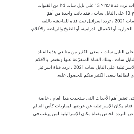
تردد قناة ערוץ 13 الإسرائيلية الجديد 2021 ، تعرف على سلسلة قنوات تردد قناة ערוץ 13 على نايل سات hd من القنوات
الهامة في إسرائيل ، وفي من الدول في العالم العربي، تردد قناة ערוץ 13 على النايل سات ، فقد باتت واحدة من أهمّ
المنصات الإعلامية التي لها ثقل كبير، تردد قناة اسرائيل على النايل سات 2021 ، تردد اسرائيل تبث قناه للفاحشة باللغه
وارية أو الاعمال الدرامية، أو الطبخ والرياضة والأفلام،
 ، تردد قنوات اسرائيل على النايل سات ، سعى الكثير من متابعي هذه القناة
ايل سات ، وتلك القناة المتفرّعة عنها وتختص بالأفلام
والأعمال السينمائية، وها هنا الآن سنضع بين أيديكم تردد قناة مكان الاسرائيلية على النايل سات 2021 ، تردد قناة اسرائيل
ى تعتبر أهم الأحداث التى ستحدث هذا العام ، خاصة
قناة مكان الإسرائيلية عن عرضها لمباريات كأس العالم
ض التردد الخاص بقناة مكان الإسرائيلية لمن يرغب في