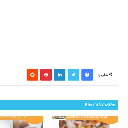
فيسبوك
تويتر
لينكدإن
بينتيريست
شاركها
مقالات ذات صلة