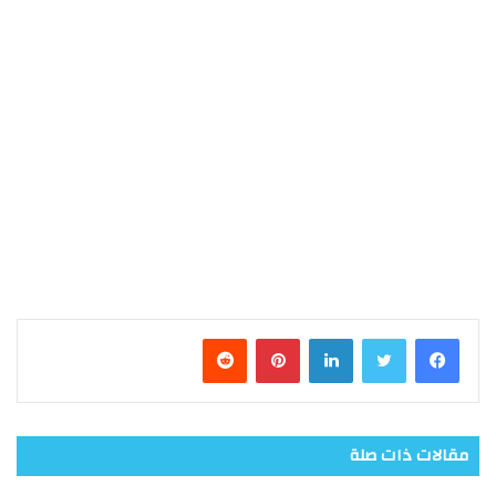
فيسبوك
تويتر
لينكدإن
بينتيريست
مقالات ذات صلة