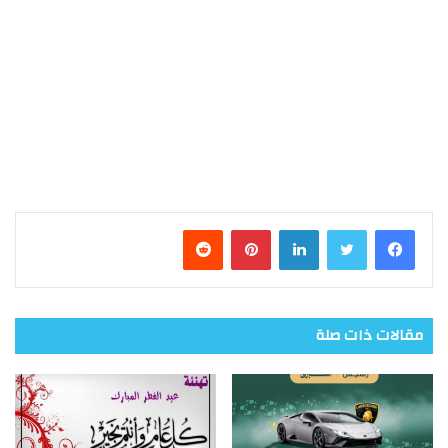
فيسبوك
تويتر
لينكدإن
بينتيريست
مقالات ذات صلة