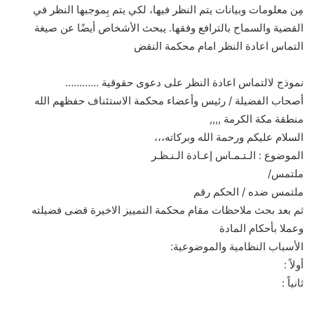
مِن معلومات وبيانات يتم النظر فيها، لكي يتم بِموجبها النظر في
القضية والسماح بالترافع وفقها. يبحث الأشخاص أيضًا عن صيغة
التماس اعادة النظر امام محكمة النقض
نموذج لالتماس اعادة النظر على دعوى حقوقية …………
أصحاب الفضيلة / رئيس وأعضاء محكمة الاستئناف حفظهم الله
منطقة مكة الكرمة ,,,,
السلام عليكم ورحمة الله وبركاته،،،
الموضوع : الـتـمـاس إعـادة الـنـظـر
ملتمس/
ملتمس ضده / الحكم رقم
ثم بعد بحث ملاحظات مقام محكمة التمييز الاخيرة قضى فضيلته
وعملا بأحكام المادة
الأسباب النظامية والموضوعية:
أولاً :
ثانياً :