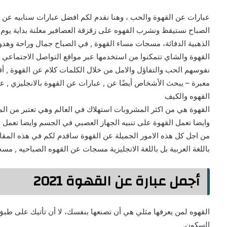
عبارات عن القهوة والحب ، وهنا نقدم لكم افضل عبارات سنابيه عن 
الصباح نستيقظ ونشرب القهوه على زقزقة العصافير معلنة بداية يوم
الذهبية الدفائة، مسجات مساء القهوة , في الصباح جمال وراحة وهدوء
القهوة والشاي تتمكنوا من استخدمها عبر مواقع التواصل الاجتماعي
نفوسهم الحب والتفاؤل والامل من خلال الكلمات كلام عن القهوة , 
معبرة – يبحث الأشخاص أيضًا عن , عبارات عن القهوة بالانجليزي , 
القهوه والكيف
القهوة هي من اكثر المشروبات استهلاك في العالم وهي تعتبر من الم
وايضا تعمل القهوة على تنبيه الجهاز العصبي في الجسم وايضا تعمل 
من اجل كل هذه الامور الجميلة عن القهوة ساقدم لكم في هذه المقا
باللغة العربية بل باللغة الانجليزية مسجات عن القهوه الصباحيه ,
أجمل عبارة عن القهوة 2021
القهوه لمن يعرفها مثلي هي أن تصنعها بنفسك، لا أن تأتيك على طبق،
السكون.