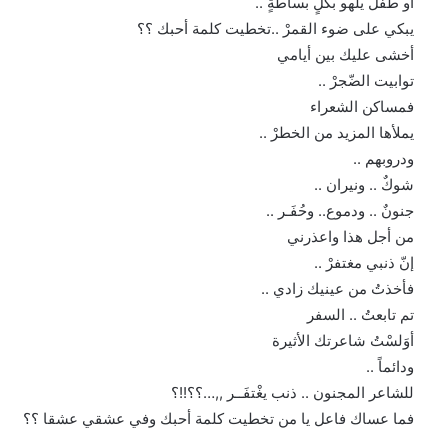
أو طفل يلهو بكلٍ بساطةٍ ..
يبكي على ضوء القمرْ ..تخطيت كلمة أحبك ؟؟
أخشى عليك بين أيامي
توابيت الضّجرْ ..
فمساكن الشعراء
يملأها المزيد من الخطرْ ..
ودروبهم ..
شوكٌ .. ونيران ..
جنونٌ .. ودموع.. وحُفَـر ..
من أجل هذا واعذرني
إنّ ذنبي مغتفرْ ..
فأخذتُ من عينيك زادي ..
تم تابعتُ .. السفر
أوَلسْتُ شاعرتك الأثيرة
ودائماً ..
للشاعر المجنون .. ذنب يغْتفَــر ,,…؟؟!!؟
فما عساك فاعل يا من تخطيت كلمة أحبك وفي عشقي عشقا ؟؟