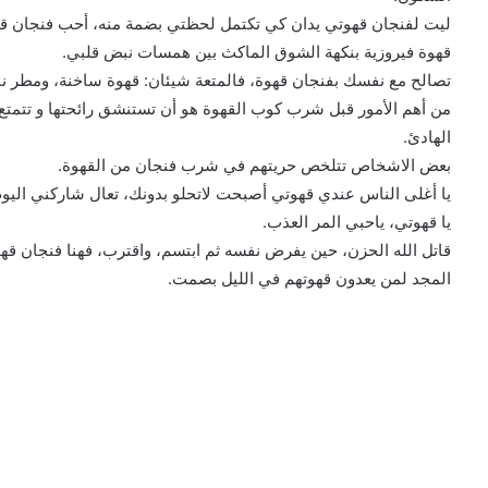
ليت لفنجان قهوتي يدان كي تكتمل لحظتي بضمة منه، أحب فنجان ق
قهوة فيروزية بنكهة الشوق الماكث بين همسات نبض قلبي.
تصالح مع نفسك بفنجان قهوة، فالمتعة شيئان: قهوة ساخنة، ومطر نا
من أهم الأمور قبل شرب كوب القهوة هو أن تستنشق رائحتها و تتمتع 
الهادئ.
بعض الاشخاص تتلخص حريتهم في شرب فنجان من القهوة.
يا أغلى الناس عندي قهوتي أصبحت لاتحلو بدونك، تعال شاركني اليو
يا قهوتي، ياحبي المر العذب.
قاتل الله الحزن، حين يفرض نفسه ثم ابتسم، واقترب، فهنا فنجان قه
المجد لمن يعدون قهوتهم في الليل بصمت.