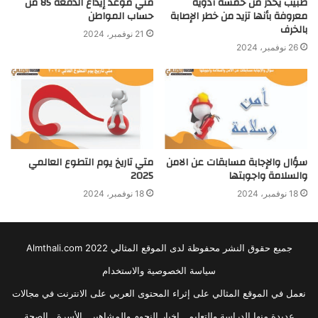
طبيب يحذر من خمسة أدوية
متي موعد إيداع الدفعة 85 من
معروفة بأنها تزيد من خطر الإصابة
حساب المواطن
بالخرف
21 نوفمبر، 2024
26 نوفمبر، 2024
سؤال والإجابة مسابقات عن الامن
متي تاريخ يوم التطوع العالمي
والسلامة واجوبتها
2025
18 نوفمبر، 2024
18 نوفمبر، 2024
جميع حقوق النشر محفوظة لدى الموقع المثالي 2022 Almthali.com
سياسة الخصوصية والاستخدام
نعمل في الموقع المثالي على إثراء المحتوى العربي على الانترنت في مجالات
عديدة منها الدراسة والتعليم , اخبار النجوم والمشاهير , الأسرة , الصحة