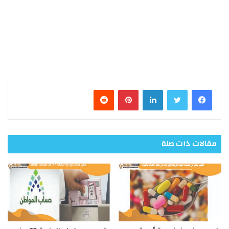
فيسبوك
تويتر
لينكدإن
بينتيريست
مقالات ذات صلة