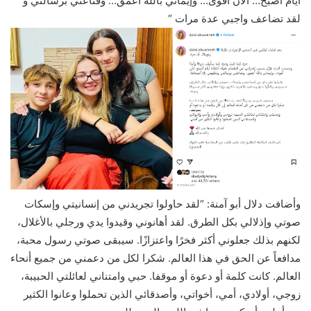
أيام أصبح… الآن أقوى… وإيماني بالله أعمق… وقناعتي برسالتي و
لقد تضاعف واجبي عدة مرات “
وأضافت دلال أبو آمنة: “لقد حاولوا تجريدني من إنسانيتي وإسكات
صوتي وإذلالي بكل الطرق. لقد أهانوني وقيدوا يدي ورجلي بالأغلال،
لكنهم بذلك جعلوني أكثر فخرًا واعتزازًا. سيبقى صوتي رسول محبة،
مدافعاً عن الحق في هذا العالم. شكرا لكل من دعمني من جميع أنحاء
العالم. كانت كلمة أو دعوة أو موقفا. حبي وامتناني لعائلتي الحبيبة،
زوجي، أولادي، أمي، أخواتي، وأصدقائي الذين تحملوا وعانوا الكثير