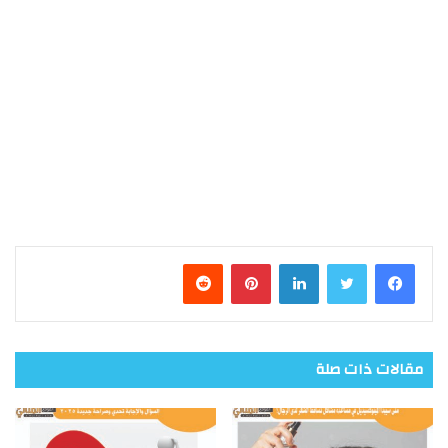
فيسبوك
تويتر
لينكدإن
بينتيريست
مقالات ذات صلة