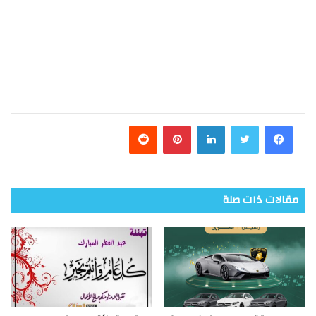
فيسبوك
تويتر
لينكدإن
بينتيريست
مقالات ذات صلة