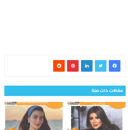
فيسبوك
تويتر
لينكدإن
بينتيريست
مقالات ذات صلة