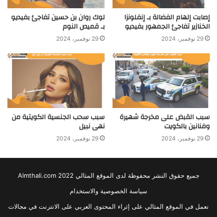
إصابت إلهام الفضالة بـ إنفلونزا
لوك روان بن حسين تفاجئ بفيديو
الخنازير تفاجئ الجمهور بفيديو
بـ قميص النوم
29 نوفمبر، 2024
29 نوفمبر، 2024
سبب القبض على مخرجة شهيرة
سبب سحب الجنسية الكويتية من
وفنانين بالكويت
نهى نبيل
29 نوفمبر، 2024
29 نوفمبر، 2024
جميع حقوق النشر محفوظة لدى الموقع المثالي 2022 Almthali.com
سياسة الخصوصية والاستخدام
نعمل في الموقع المثالي على إثراء المحتوى العربي على الانترنت في مجالات