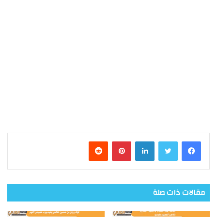
فيسبوك
تويتر
لينكدإن
بينتيريست
مقالات ذات صلة