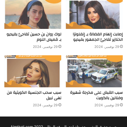
إصابت إلهام الفضالة بـ إنفلونزا
لوك روان بن حسين تفاجئ بفيديو
الخنازير تفاجئ الجمهور بفيديو
بـ قميص النوم
29 نوفمبر، 2024
29 نوفمبر، 2024
سبب القبض على مخرجة شهيرة
سبب سحب الجنسية الكويتية من
وفنانين بالكويت
نهى نبيل
29 نوفمبر، 2024
29 نوفمبر، 2024
جميع حقوق النشر محفوظة لدى الموقع المثالي 2022 Almthali.com