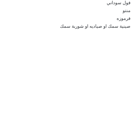
فول سوداني
منتو
فرموزه
صينية سمك او صياديه او شوربة سمك