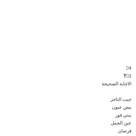
4⃣
2⃣❓
الاجابة الصحيحة
جيب التاجر
بيض عيون
بيتي فور
عين الجمل
قرصان