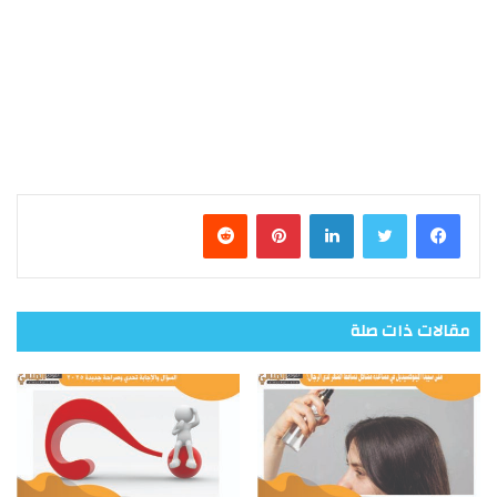
فيسبوك
تويتر
لينكدإن
بينتيريست
مقالات ذات صلة