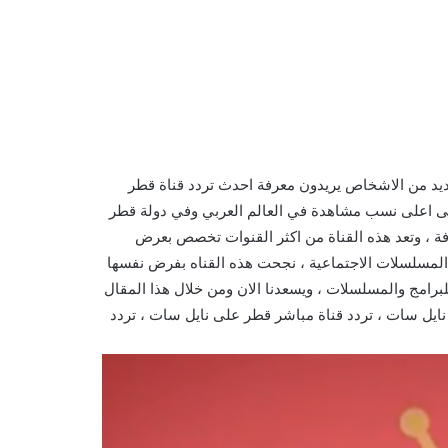
طر نايل سات وعرب سات وهوت بيرد الجديد 2021 ، العديد من الاشخاص يريدون معرفة احدث تردد قناة قطر
ات الحصول على اعلى نسب مشاهدة في العالم العربي وفي دولة قطر
ادفة ، وتعد هذه القناة من اكثر القنوات تخصص بعرض
 المسلسلات الاجتماعية ، نجحت هذه القناه بفرض نفسها
برامج والمسلسلات ، ويسعدنا الان ومن خلال هذا المقال
 ان نقدم لكم تردد قناة قطر hd على نايل سات ، تردد قناة قطر hd نايل سات ، تردد قناة مباشر قطر على نايل سات ، تردد