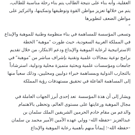
العقلية، وأنه بناء على نتيجة الطالب يتم بناء رحلة مناسبة للطالب،
يتم من خلالها تعزيز مواطن القوة وتوظيفها وتمكينها، والتركيز على
مواطن الضعف لتطويرها
”
وتسعى المؤسسة للمساهمة في بناء منظومة وطنية للموهبة والإبداع
في المملكة العربية السعودية، حيث طورت “موهبة” الخطة
الاستراتيجية لرعاية الموهبة والإبداع ودعم الابتكار، من خلال تقديم
برامج نوعية بمجالات علمية وتقنية بإشراف مباشر من “موهبة” في
جامعات ومؤسسات علمية وبحثية متميزة محلية ودولية، استرشاداً
بالتجارب الدولية وبمساهمة خبراء دوليين ومحليين، وذلك سعياً منها
إلى المساهمة الفاعلة في تحقيق مستهدفات رؤية المملكة
ويشار إلى أن هذة المؤسسة تعد إحدى أبرز الجهات العاملة في
مجال الموهبة ورعايتها على مستوى العالم، وتحظى بالاهتمام
والدعم من مقام خادم الحرمين الشريفين الملك سلمان بن
عبدالعزيز -حفظه الله- وولي عهده الأمين الأمير محمد بن سلمان
-حفظه الله-؛ إيماناً منهم بأهمية رعاية الموهبة والإبداع