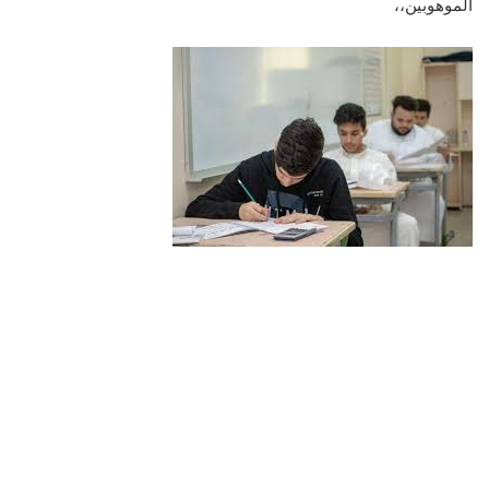
الموهوبين،،