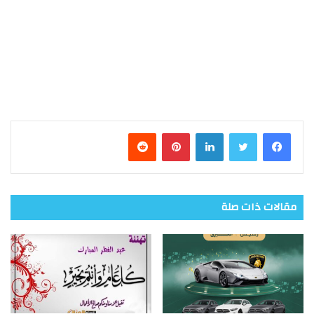
فيسبوك
تويتر
لينكدإن
بينتيريست
مقالات ذات صلة