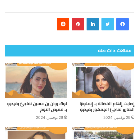
فيسبوك
تويتر
لينكدإن
بينتيريست
مقالات ذات صلة
إصابت إلهام الفضالة بـ إنفلونزا
لوك روان بن حسين تفاجئ بفيديو
الخنازير تفاجئ الجمهور بفيديو
بـ قميص النوم
29 نوفمبر، 2024
29 نوفمبر، 2024