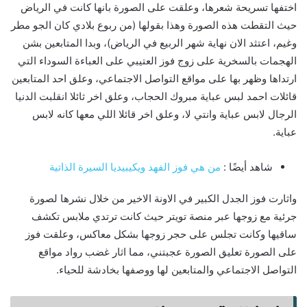
اختفها تسريحة شعرها، وعلقت على الصورة بانها كانت في الرياض
حيث التقطت هذه الصورة وهذا بقولها (من ربوع بلادي كان الجو مطر
وغيم، اعتثد الان نهاية شهر الربيع في الرياض)، وبدا المتابعين بشن
الهجمات بالسخرية على زوج فوز العتيبي على العباءة السوداء التي
ارتداها وظهر بها على مواقع التواصل الاجتماعي، وعلق احد المتابعين
قائلات احمد لبس عباية مبروك الحجاب، وعلق اخر ثائلا انقلبت الدنيا
الرجال لابس عباية وانتي لا، وعلق اخر قائلا اللي معها كانه لابس
عباية.
شاهد أيضًا :
من هي فوز الفهد ويكيبيديا السيرة الذاتية
واثارت فوز الجدل الكبير في الاونة الاخير من خلال نشرها لصورة
جرئية مع زوجها عبر منصة تويتر حيث كانت ترتدي ملابس تكشف
ساقيها وكانت تجلس على حجر زوجها بشكل معاكس، وعلقت فوز
على الصورة تعليق الصورة عجبتني، مما اثار غضب رواد مواقع
التواصل الاجتماعي والمتابعين لها ووصفها بخادشة للحياء.