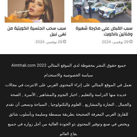
سبب القبض على مخرجة شهيرة
سبب سحب الجنسية الكويتية من
وفنانين بالكويت
نهى نبيل
29 نوفمبر، 2024
29 نوفمبر، 2024
جميع حقوق النشر محفوظة لدى الموقع المثالي 2022 Almthali.com
سياسة الخصوصية والاستخدام
نعمل في الموقع المثالي على إثراء المحتوى العربي على الانترنت في مجالات
عديدة منها الدراسة والتعليم , اخبار النجوم والمشاهير , الأسرة , الصحة
والجمال , التجارة والمشاريع , العلوم والتكنولوجيا , السياحة ونسعى أن نقدم
للقارئ العربي المعرفة الصحيحة بطريقة مبسطة وسليمة وبأسلوب شائق
ويختص في صنع وتوفير المحتوي ذو الجودة العالية من أجل زواره في جميع
بقاع العالم