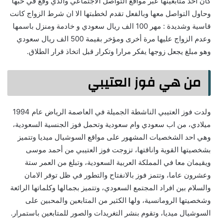
كان أحد متابعينها عبر مواقع التواصل الاجتماعي والذي وقع في حبها
وحاول التواصل معها وبالفعل تقدم لخطبتها الا ان شرط الزواج كانت
قاسية وشديدة : مهر 100 الف ريال سعودي و خادمة ومنزل باسمها
وعدم الزواج عليها مرة أخرى ومؤخر بقيمة 500 الف ريال سعودي
وهو مبلغ يجعل زوجها يفكر مرارا وتكرار قبل اتخاذ قرار الطلاق.
من هي فوز العتيبي
ولدت فوز العتيبي الناشطة الجميلة في العاصمة الرياض عام 1994
ميلادي، من اب سعودي وام سعودية وتحمل فوز الجنسية السعودية،
وهي احد الشخصيات المشهور على مواقع السوشيال ميديا وتتميز
بشخصيتها القوية واناقتها، تزوجت فوز العتيبي من أحمد موسى
ويقيمان معا في المملكة العربية السعودية، وتبلغ من العمر ستة
وعشرون عاما، وتتمز فوز بالانفتاح والتطور في ظل توفر الامان
والسلام بين افراد المجتمع السعودي، وتتميز بجمالها وكلماتها الرائعة
وشخصيتها الرومانسية، ولها الكثير من المتابعين والمحبين على
السوشيال ميديا، وتقوم بنشر التغريدات والصور للمتابعين باستمرار.