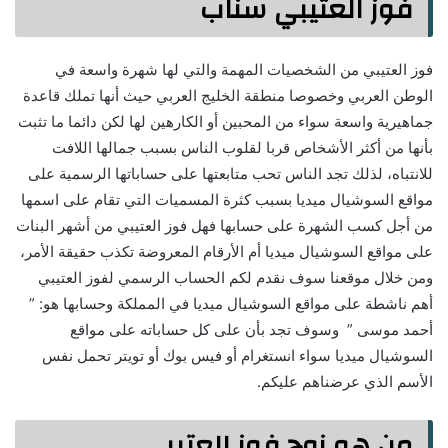
فوز العتيبي سناب
فوز العتيبي من الشخصيات المهمة والتي لها شهرة واسعة في
الوطن العربي وخصوصا منطقة الخليج العربي حيث أنها تملك قاعدة
جماهيرية واسعة سواء من المحبين أو الكارهين لها لكن دائما ما تثبت
بأنها من أكثر الأشخاص قربا لقلوب الناس بسبب جمالها اللافت
للانتباه، لذلك تجد الناس تحب متابعتها على حساباتها الرسمية على
مواقع السوشيال ميديا بسبب كثرة المسميات التي تقام على اسمها
من أجل كسب الشهرة على حسابها فهل فوز العتيبي من أشهر البنات
على مواقع السوشيال ميديا أم الأرقام المعروضة تكذب حقيقة الأمر،
ومن خلال موقعنا سوف نقدم لكم الحساب الرسمي لفوز العتيبي
أهم ناشطة على مواقع السوشيال ميديا في المملكة وحسابها هو: ”
أحمد موسى ” وسوف تجد بأن على كل حساباته على مواقع
السوشيال ميديا سواء انستغرام أو فيس بوك أو تويتر تحمل نفس
الأسم الذي عرضناهم عليكم.
من هو زوج فوز العتيبي