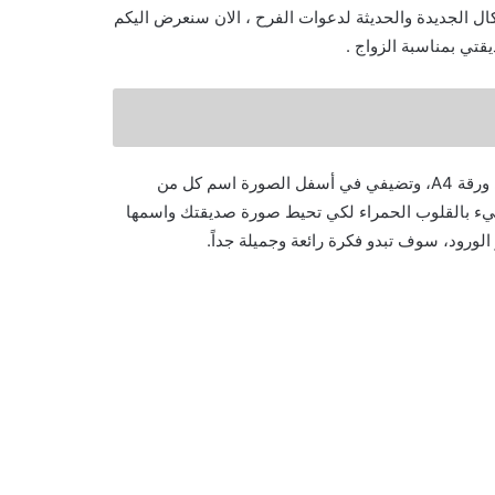
 هي الأشكال الجديدة والحديثة لدعوات الفرح ، الان سنعرض اليكم
قتي بمناسبة الزواج .
الفكرة الأولى: يمكنكِ عزيزتي أن تقومي بطباعة صورة العروس على ورقة A4، وتضيفي في أسفل الصورة اسم كل من
مليء بالقلوب الحمراء لكي تحيط صورة صديقتك واسمها
لورود، سوف تبدو فكرة رائعة وجميلة جداً.