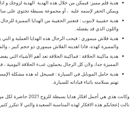
هدية قلم مميز: فيمكن من خلال هذه الهدية الهدية لزوجك و اذا ك
ويمكن الحفر لإسمه عليه ، أو مجموعة بسيطة تحتوي على ساعة ج
هدية حقيبية لابتوب : فتعتبر الحقيبة من الهدايا المميزة للرجال،
واللون الذي قد يفضله.
هدية فلاش ميموري : فيحب الرجال هذه الهدايا العملية و التي يس
والمميزة كهذه، فاذا اهديته الفلاش ميموري ذو حجم كبير ، والما
هدية ماكينة الحلاقة : فماكينة الحلاقة تعد أهم الأشياء التي يفضل
المميزة جدا، ولان كل الرجال يحملون عبء الحلاقة اليومية ، ف
هدية حامل الموبايل في السيارة : فسيحل له هذه مشكلة الإمساك
تهتم بسلامته باثناء قياداته للسيارة.
وكانت هذي هي أجمل افكار 
نالت إعجابكم هذه الافكار لهذه المناسبة السعيدة والتي لا تتكرر كثيرا