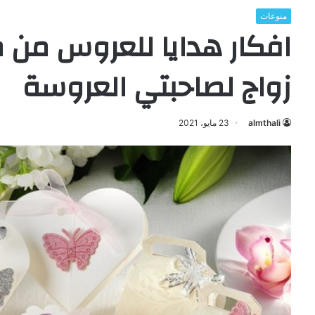
منوعات
افكار هدايا للعروس من ص
زواج لصاحبتي العروسة
almthali
23 مايو، 2021