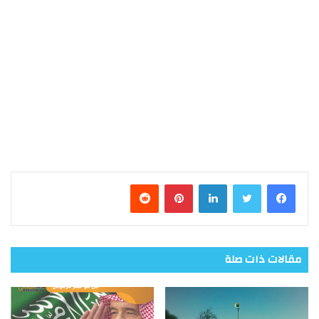
فيسبوك
تويتر
لينكدإن
بينتيريست
مقالات ذات صلة