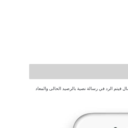
ل كتابة كود ( * ثم 142 ثم # ) ثم الاتصال فيتم الرد في رسالة نصية بالرصيد الحالى والمعاد