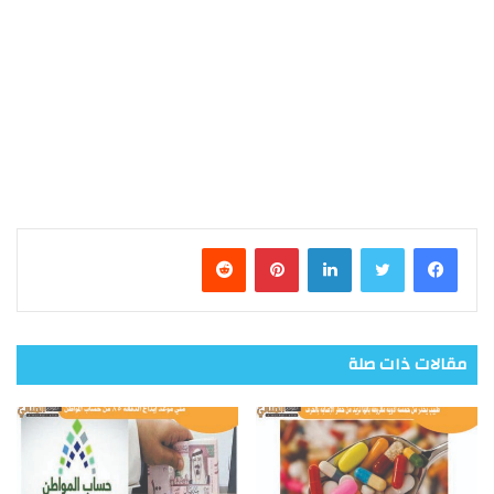
فيسبوك
تويتر
لينكدإن
بينتيريست
مقالات ذات صلة