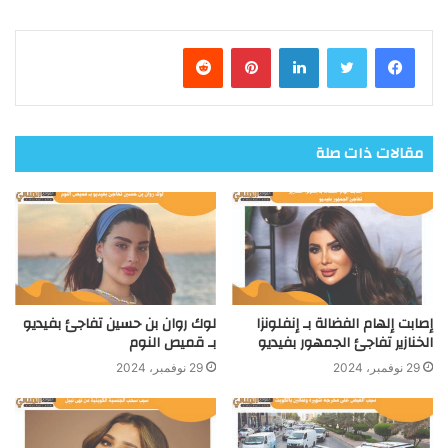
فيسبوك
تويتر
لينكدإن
بينتيريست
مقالات ذات صلة
إصابت إلهام الفضالة بـ إنفلونزا
لوك روان بن حسين تفاجئ بفيديو
الخنازير تفاجئ الجمهور بفيديو
بـ قميص النوم
29 نوفمبر، 2024
29 نوفمبر، 2024