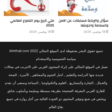
سؤال والإجابة مسابقات عن الامن
متي تاريخ يوم التطوع العالمي
والسلامة واجوبتها
2025
18 نوفمبر، 2024
18 نوفمبر، 2024
جميع حقوق النشر محفوظة لدى الموقع المثالي 2022 Almthali.com
سياسة الخصوصية والاستخدام
نعمل في الموقع المثالي على إثراء المحتوى العربي على الانترنت في مجالات
عديدة منها الدراسة والتعليم , اخبار النجوم والمشاهير , الأسرة , الصحة
والجمال , التجارة والمشاريع , العلوم والتكنولوجيا , السياحة ونسعى أن نقدم
للقارئ العربي المعرفة الصحيحة بطريقة مبسطة وسليمة وبأسلوب شائق
ويختص في صنع وتوفير المحتوي ذو الجودة العالية من أجل زواره في جميع
بقاع العالم