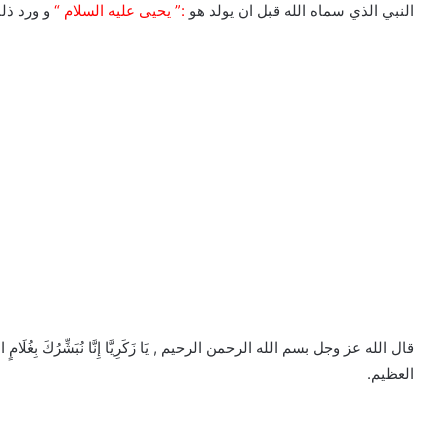
‏النبي الذي سماه الله قبل ان يولد هو
:” يحيى عليه السلام “
و ورد ذل
قال الله عز وجل بسم الله الرحمن الرحيم , يَا زَكَرِيَّا إِنَّا نُبَشِّرُكَ بِغُلَامٍ اسْ
العظيم.