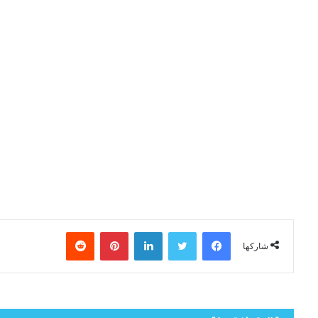
فيسبوك
تويتر
لينكدإن
بينتيريست
شاركها