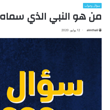
سؤال وجواب
من هو النبي الذي سماه ا
almthali
12 يوليو، 2020