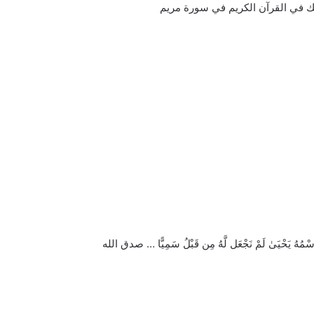
ك في القرآن الكريم في سورة مريم
مُهُ يَحْيَىٰ لَمْ نَجْعَل لَّهُ مِن قَبْلُ سَمِيًّا … صدق الله