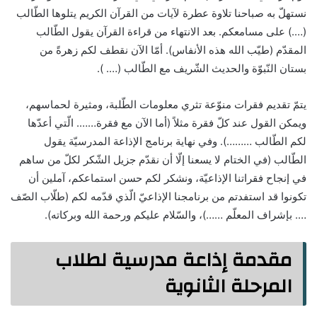
نستهلّ به صباحنا تلاوة عطرة لآيات من القرآن الكريم يتلوها الطّالب
(….) على مسامعكم. بعد الانتهاء من قراءة القرآن يقول الطّالب
المقدّم (طيّب الله هذه الأنفاس). أمّا الآن نقطف لكم زهرةً من
بستان النّبوّة والحديث الشّريف مع الطّالب (…. ).
يتمّ تقديم فقرات منوّعة تثري معلومات الطّلبة، ومثيرة لحماسهم،
ويمكن القول عند كلّ فقرة مثلاً (أما الآن مع فقرة……. الّتي أعدّها
لكم الطّالب ………). وفي نهاية برنامج الإذاعة المدرسيّة يقول
الطّالب (في الختام لا يسعنا إلّا أن نقدّم جزيل الشّكر لكلّ من ساهم
في إنجاح فقراتنا الإذاعيّة، ونشكر لكم حسن استماعكم، آملين أن
تكونوا قد استفدتم من برنامجنا الإذاعيّ الّذي قدّمه لكم (طلّاب الصّف
…. بإشراف المعلّم ……)، والسّلام عليكم ورحمة الله وبركاته).
مقدمة إذاعة مدرسية لطلاب
المرحلة الثانوية