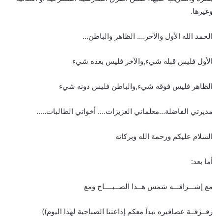
وغيرها.
الحمد الله الأول والآخر…. الظاهر والباطن…
الأول فليس قبله شيء,والآخر فليس بعده شيء
الظاهر فليس فوقه شيء,والباطن فليس دونه شيء
مديرتي الفاضلة…معلماتي العزيزات…. أخواتي الطالبات…..
السلام عليكم ورحمة الله وبركاته
أما بعد:
مع إشـــراقـــه شمس هــذا الصــبــــاح ومع
زقــزقــة عصافيره نبدأ معكم إذاعتنا الصباحية لهذا اليوم))