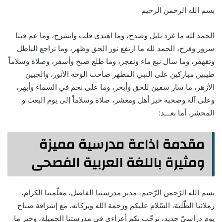
بسم الله الرحمن الرحيم
الحمد لله ما غرد بلبل وصدح، وما اهتدى قلب وانشرح، وما عم فينا
سرور وفرح، الحمد لله ما ارتفع نور الحق وظهر، وما تراجع الباطل
وتقهقر، وما سال نبع ماء وتفجر، وما طلع صبح وأسفر، وصلاة وسلاماًَ
طيبين مباركين على النبي المطهر صاحب الوجه الأنور، والجبين
الأزهر، ما سار سفين للحق وأبحر، وما على نجم في السماء وأبهر،
وعلى آله وصحبه خير أهل ومعشر، صلاة وسلاماًَ إلى يوم البعث و
المحشر. أما بعـــد:
مقدمة اذاعة مدرسية مميزة
ومثيرة باللغة العربية الفصحى
بسم الله الرّحمن الرّحيم، مدير مدرستنا الفاضل، معلّمينا الكرام،
زملائنا الطّلبة، السّلام عليكم ورحمة الله وبركاته، مع إشراقة صباح
يوم دراسيّ جديد، نرحّب بكم أعزاءي في مدرستنا الجميلة، وخير ما