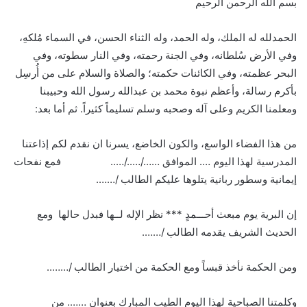
بسم الله الرحمن الرحيم
الحمدلله له الملك، وله الحمد، وله الثناء الحسن، في السماء مُلكهِ،
وفي الأرض سُلطانه، وفي الجنة رحمته، وفي النار سطوته، وفي
البحر عظمته، وفي الكائنات حكمته؛ والصلاة والسلام على من أُرسِل
بأكرم رسالة، وأعظم نبوة محمد بن عبدالله رسول الله وحبيبنا
ومعلمنا الكريم وعلى آله وصحبه وسلم تسليماً كثيراً. ثم أما بعد:
من هذا الفضاء الواسع، والكون الخاضع، يسرنا ان نقدم لكم إذاعتنا
المدرسية لهذا اليوم …. الموافق ……/…../….. فمع نفحات
إيمانية وسطور ربانية يتلوها عليكم الطالب /…….
إن البرية يوم مبعث أحـــمدٍ *** نظر الإله لــها فبدل حالها ومع
الحديث الشريف يقدمه الطالب /…….
ومن الحكمة نأخذ قبساً ومع الحكمة من اختيار الطالب /……..
وكلمتنا الصباحية لهذا اليوم الطيب المبارك بعنوان ……. من