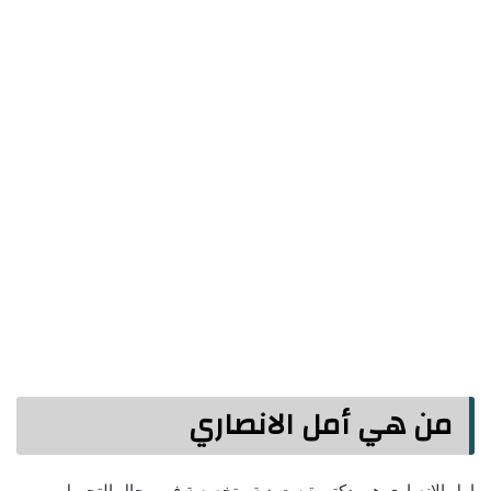
من هي أمل الانصاري
امل الانصاري هي دكتورة سعودية متخصصة في مجال التجميل