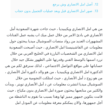
12.
أصل امل الانصاري وش يرجع
13.
صور امل الانصاري قبل وبعد عمليات التجميل بدون حجاب
من هي امل الانصاري ويكيبيديا ، حيث جاءت شهرة السعودية أمل
الأنصاري في بادئ الامر من خلال عمل ميك اب يشبه عمل الفنانات
المشهورات العديد من رواد منصات السوشيال ميديا يبحثون حول
معلومات عن الفاشينيستا امل الانصاري ، حيث أصبحت السعودية
امل الانصاري من الشخصيات البارزة في الخليج العربي من خلال
تررد اسمها بالوسط الفني وقدرتها على الظهور بشكل جيد خلال
حساباتها على مواقع التواصل الاجتماعي ، لذلك سنرفق لكم من هي
الدكتورة امل الانصاري ويكيبيديا ، من هو والد دكتورة أمل الأنصاري ،
من هو زوج د أمل الأنصاري ، حيث امتلكت النجومية من خلال
السوشيال ميديا انتشرت معلومات عن د أمل الأنصاري تويتر ، وبدأت
والكثير من متابعيها يبحثون صورة امل الانصاري بدون مكياج ، حيث
قامت بتكوين جمهور مميز لها وهذا بسبب ما تقوم به الناشطة من
أجل جمهورها، والان يمكنكم معرفة معلومات عن المودل امل