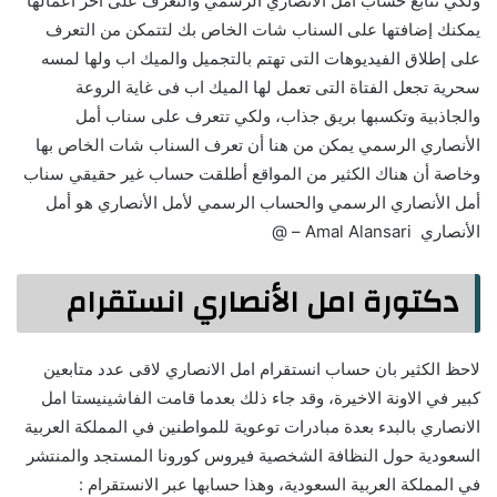
ولكي تتابع حساب أمل الأنصاري الرسمي والتعرف على آخر أعمالها
يمكنك إضافتها على السناب شات الخاص بك لتتمكن من التعرف
على إطلاق الفيديوهات التى تهتم بالتجميل والميك اب ولها لمسه
سحرية تجعل الفتاة التى تعمل لها الميك اب فى غاية الروعة
والجاذبية وتكسبها بريق جذاب، ولكي تتعرف على سناب أمل
الأنصاري الرسمي يمكن من هنا أن تعرف السناب شات الخاص بها
وخاصة أن هناك الكثير من المواقع أطلقت حساب غير حقيقي سناب
أمل الأنصاري الرسمي والحساب الرسمي لأمل الأنصاري هو أمل
الأنصاري Amal Alansari – @
دكتورة امل الأنصاري انستقرام
لاحظ الكثير بان حساب انستقرام امل الانصاري لاقى عدد متابعين
كبير في الاونة الاخيرة، وقد جاء ذلك بعدما قامت الفاشينيستا امل
الانصاري بالبدء بعدة مبادرات توعوية للمواطنين في المملكة العربية
السعودية حول النظافة الشخصية فيروس كورونا المستجد والمنتشر
في المملكة العربية السعودية، وهذا حسابها عبر الانستقرام :