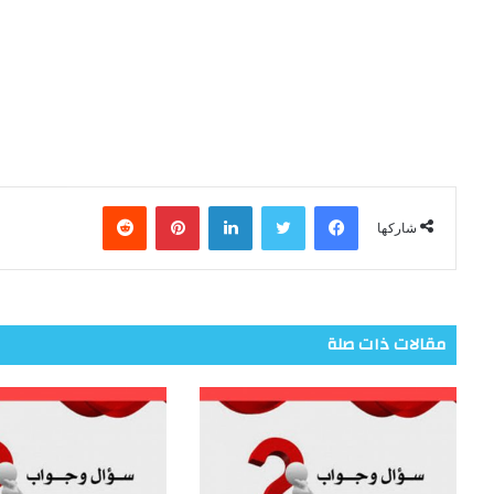
فيسبوك
تويتر
لينكدإن
بينتيريست
شاركها
مقالات ذات صلة