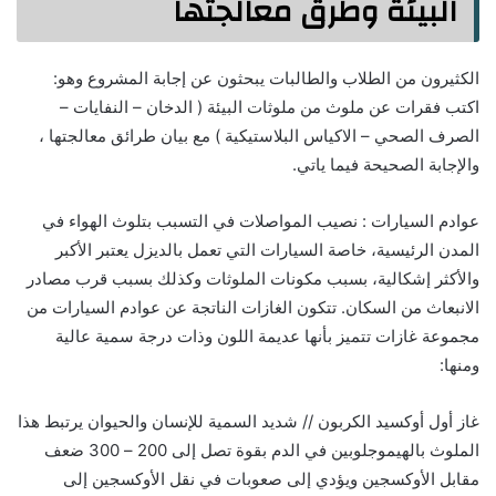
البيئة وطرق معالجتها
الكثيرون من الطلاب والطالبات يبحثون عن إجابة المشروع وهو:
اكتب فقرات عن ملوث من ملوثات البيئة ( الدخان – النفايات –
الصرف الصحي – الاكياس البلاستيكية ) مع بيان طرائق معالجتها ،
والإجابة الصحيحة فيما ياتي.
عوادم السيارات : نصيب المواصلات في التسبب بتلوث الهواء في
المدن الرئيسية، خاصة السيارات التي تعمل بالديزل يعتبر الأكبر
والأكثر إشكالية، بسبب مكونات الملوثات وكذلك بسبب قرب مصادر
الانبعاث من السكان. تتكون الغازات الناتجة عن عوادم السيارات من
مجموعة غازات تتميز بأنها عديمة اللون وذات درجة سمية عالية
ومنها:
غاز أول أوكسيد الكربون // شديد السمية للإنسان والحيوان يرتبط هذا
الملوث بالهيموجلوبين في الدم بقوة تصل إلى 200 – 300 ضعف
مقابل الأوكسجين ويؤدي إلى صعوبات في نقل الأوكسجين إلى