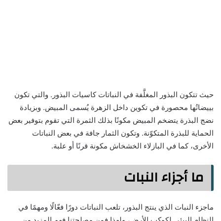
حيث تتكون البذور المغلَّفة في النباتات كاسيات البذور. والتي تكون
بييضاتُها محصورة في تكوين داخل الزهرة يُسمى المبيض. وبزيادة
نضج البذرة يتضخم المبيض مكونًا بذلك الثمرة التي تقوم بتوفير بعض
الحماية للبذرة المتكوّنة. وتكون الثمار جافة في بعض النباتات
الأخرى، كما في البازلاء الخشخاش مكونة قرنًا أو علبة.
ما أجزاء النبات
ماجزء النبات الذي ينتج البذور، تلعب النباتات دورًا فعّالًا ومهمًا في
النظام البيئي لكوكب الأرض، ولهذا فمن مصلحتنا فهم المزيد من