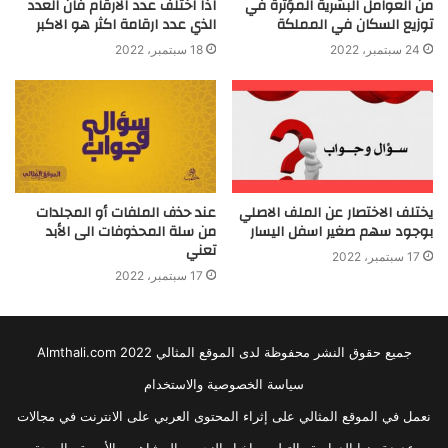
من العوامل البشرية المؤثرة في
اذا اختلف عدد الارقام فان العدد
توزيع السكان في المملكة
الذي عدد ارقامة اكثر هو الاكبر
24 سبتمبر، 2022
18 سبتمبر، 2022
يختلف الاختصار عن الملف الاصلي
عند حذف الملفات أو المجلدات
بوجود سهم صغير اسفل اليسار
من سلة المحذوفات الى الأبد
تعني
17 سبتمبر، 2022
17 سبتمبر، 2022
جميع حقوق النشر محفوظة لدى الموقع المثالي 2022 Almthali.com
سياسة الخصوصية والاستخدام
نعمل في الموقع المثالي على إثراء المحتوى العربي على الانترنت في مجالات
عديدة منها الدراسة والتعليم , اخبار النجوم والمشاهير , الأسرة , الصحة