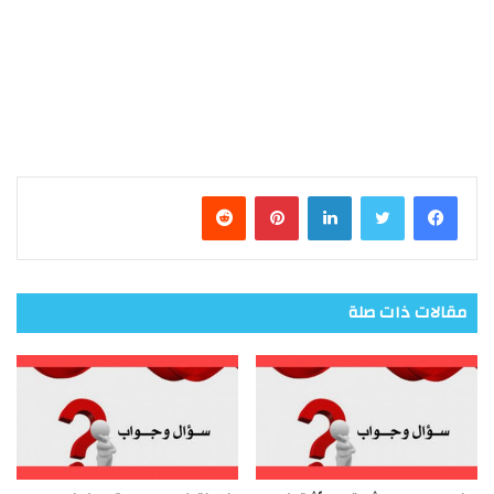
فيسبوك
تويتر
لينكدإن
بينتيريست
مقالات ذات صلة