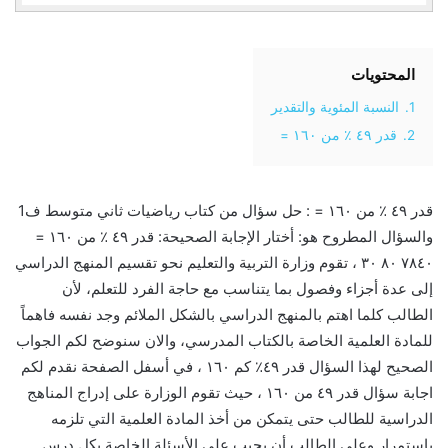
المحتويات
1.
النسبة المئوية والتقدير
2.
قدر ٤٩ ٪؜ من ١٦٠ =
قدر ٤٩ ٪؜ من ١٦٠ = : حل سؤال من كتاب رياضيات ثاني متوسط ف1
والسؤال المطروح هو: أختار الإجابة الصحيحة: قدر ٤٩ ٪؜ من ١٦٠ =
٧٨٤٠ ٨٠ ٣٠ ، تقوم وزارة التربية والتعليم نحو تقسيم المنهج الدراسي
إلى عدة أجزاء وفصول بما يتناسب مع حاجة الفرد للتعلم، لأن
الطالب كلما اهتم بالمنهج الدراسي بالشكل الملائم وجد نفسه فاهماً
للمادة العلمية الخاصة بالكتاب المدرسي، والان سنوضح لكم الجواب
الصحيح لهذا السؤال قدر ٤٩٪ كم ١٦٠ ، في أسفل الصفحة نقدم لكم
اجابة سؤال قدر ٤٩ من ١٦٠ ، حيث تقوم الوزارة على إدراج المناهج
الدراسية للطالب حتى يتمكن من أخذ المادة العلمية التي تلزمه
باستمرار وعلى الطالب أن يجيب على الأسئلة الخاصة بكل درس