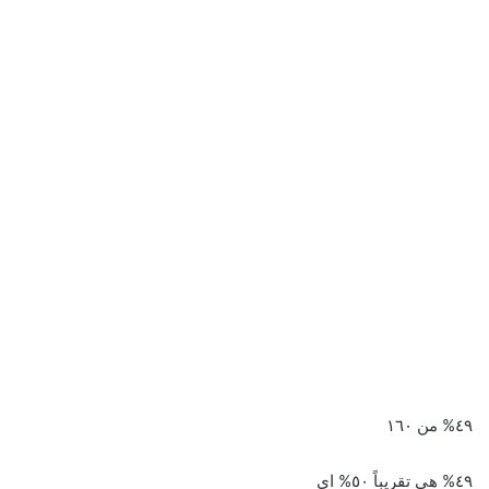
٤٩% من ١٦٠
٤٩% هي تقريباً ٥٠% اي