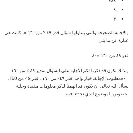
٧٨٤٠
٨٠
٣٠
والإجابة الصحيحة والتي يتناولها سؤال قدر ٤٩ ٪؜ من ١٦٠ =، كانت هي
عبارة عن ما يلي:
قدر ٤٩ من ١٦٠ =٨٠
وبذلك نكون قد ذكرنا لكم الأجابة على السؤال تقدير ٤٩ ٪ من ١٦٠
=٨٠مطلوب الإجابة. خيار واحد. قدر ٤٩٪ من ١٦٠ ، قدر 49 من 160،
نسأل الله تعالى أن يكون قد ألهمنا لذكر معلومات مفيدة وجلية
بخصوص الموضوع الذي تحدثنا فيه.