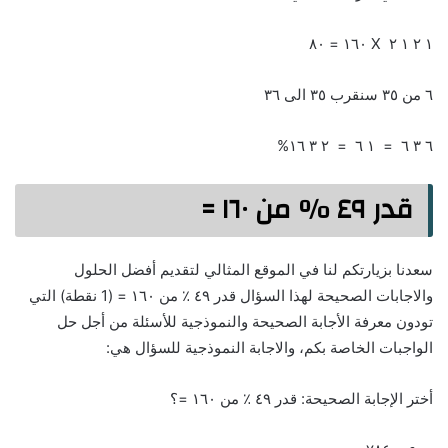
١ ٢ ١ ٢ X ١٦٠ = ٨٠
٦ من ٣٥ سنقرب ٣٥ الى ٣٦
٦ ٣ ٦ = ١ ٦ = ٢ ٣ ١٦%
قدر ٤٩ ٪؜ من ١٦٠ =
سعدنا بزيارتكم لنا في الموقع المثالي لتقديم أفضل الحلول
والاجابات الصحيحة لهذا السؤال قدر ٤٩ ٪؜ من ١٦٠ = (1 نقطة) التي
تودون معرفة الأجابة الصحيحة والنموذجية للأسئلة من أجل حل
الواجبات الخاصة بكم، والاجابة النموذجية للسؤال هي:
أختر الإجابة الصحيحة: قدر ٤٩ ٪؜ من ١٦٠ =؟