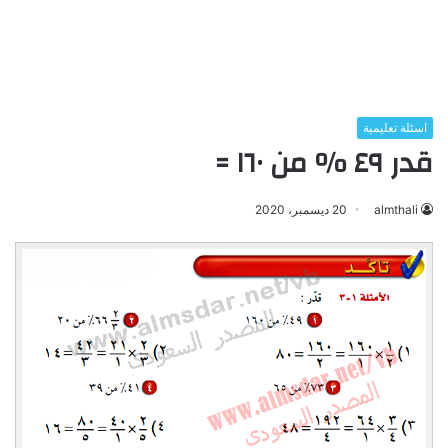
اسئلة تعليمية
قدر ٤٩ ٪؜ من ١٦٠ =
almthali
20 ديسمبر، 2020