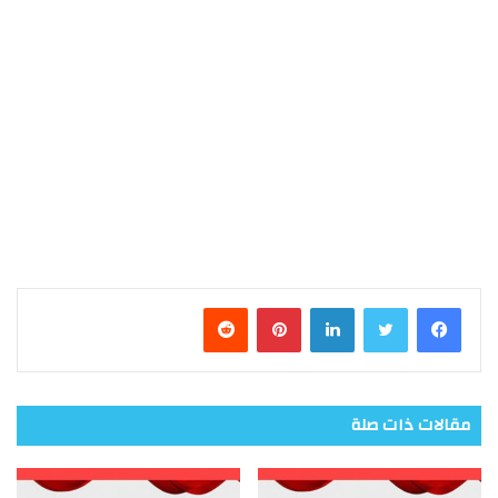
فيسبوك
تويتر
لينكدإن
بينتيريست
مقالات ذات صلة