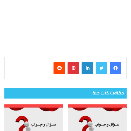
فيسبوك
تويتر
لينكدإن
بينتيريست
مقالات ذات صلة