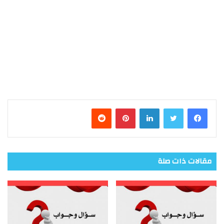
فيسبوك
تويتر
لينكدإن
بينتيريست
مقالات ذات صلة