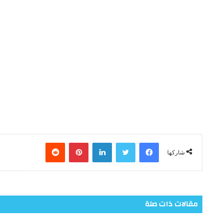
فيسبوك
تويتر
لينكدإن
بينتيريست
شاركها
مقالات ذات صلة