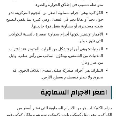
متواصلة تتسبب في إطلاق الحرارة والضوء.
الكواكب: وهي أجرام سماوية أصغر من النجوم المركزية، تدو
حول نجم أو بقايا نجم في الفضاء، وهي كبيرة بما يكفي لتصبح
شكله مستديرة، أو بيضاوية بفعل قوة جاذبيتها.
الأقمار: وتتميز بكونها أجرام سماوية صغيرة بالنسبة للكواكب
التي تدور حولها.
المذنبات: وهي أجرام تتشكل من الجليد، المتبخر عند اقتراب
المذنبات من الشمس، ويتكوّن المذنب من رأس صلب، وذيل
من غبار وغاز.
النيازك: هي أجرام صخريّة صلبة، تتعدى الغلاف الجوي، فلا
تحترق ولا تندثر فتصطدم بسطح الأرض.
اصغر الاجرام السماوية
حزام الكويكبات هو من الأجرام السماوية التي تعتبر أصغر من
الكواكب، وهي مثل كويكب بلوتو وكويكب سيريس، ولكل كوكب قمر