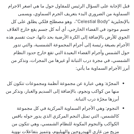
قبل الإجابة على السؤال الرئيس للمقاول حول ما هي اصغر الاجرام
السماوية من الضروري البدء بتعريف الجرم السماوي، ويسمى
بالإنجليزية “Celestial Body”، وهو مصطلح فلكي يطلق على كل
جسم موجود في الفضاء الخارجي، أي أنه كل جسم يقع خارج الغلاف
الجوي للأرض بالإضافة إلى الكرة الأرضية بحد ذاتها، حيث تقسم هذه
الأجرام بصيغة رئيسة إلى أجرام المجموعة الشمسية، والتي تدور
حول الشمس وأجرام الفضاء البعيدة التي تقع خارج حدود النظام
الشمسي، في مجرة درب التبانة أو غيرها من المجرات، ونذكر من
أبرز الأجرام السماوية ما يأتي:
المجرّة: وهي عبارة عن مجموعة أنظمة ومجموعات تتكون كل
منها من كواكب ونجوم، بالإضافة إلى السديم والغبار، ونذكر من
أبرزها مجرّة درب التبانة.
النجوم: وهي الأجرام السماوية المركزية في كل مجموعة
كالشمس، التي تمثل النجم المركزي الذي يدور حوله باقس
الكواكب والنجوم المكونة للنظام الشمسي، وهي تتكون من
مزيج من غازي الهيدروجين والهيليوم، وتتميز بتفاعلات نووية