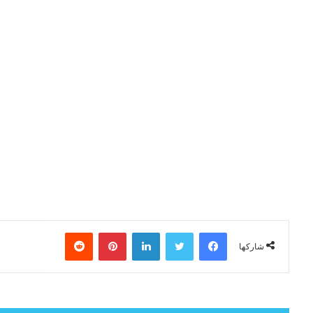
فيسبوك
تويتر
لينكدإن
بينتيريست
شاركها