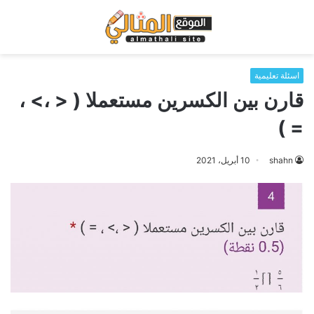
اسئلة تعليمية
قارن بين الكسرين مستعملا ( < ،> ،
= )
shahn
10 أبريل، 2021