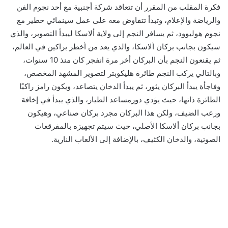
فكرة المقلب من المقرر أن تتعاقد شركة أجنبية مع أحد نجوم الفن
والرياضة والإعلام، وتبدأ تتفاوض معه على عمل سينمائي خطير مع
نجوم هوليوود، ثم يسافر النجم إلى ولاية ألاسكا ليبدأ التصوير، والذي
سيكون بجانب بركان ألاسكا، والذي يعد من أخطر براكين في العالم،
ثم يقنعون النجم بأن البركان أخر مرة انفجر كان منذ 10 سنوات،
وبالتالي يركب النجم طائرة هليكوبتر لتصوير المشهد المخصص،
وفاجأة يبدأ البركان يثور، ثم يبدأ الدخان يتصاعد، ويكون رامز راكبًا
الطائرة ذاتها، حيث يؤدي دورمساعد الطيار، والذي يبدأ في إخافة
ورعب الضيف، ولكن هذا البركان مجرد بركان صناعي، وهيكون
بجانب بركان ألاسكا الأصلي، حيث سيتم تجهيزه بالمفرقعات
الصوتية، والدخان الكثيف، بالإضافة إلى الألعاب النارية.