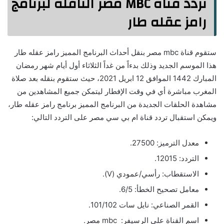
تردد قناة MBC مصر الناقلة لبرنامج
رامز عقله طار
ستقوم قناة mbc مصر بنقل أحداث البرنامج المميز رامز عقله طار
هذا الموسم الجديد وذلك بدءاً من غداً الثلاثاء أول أيام شهر رمضان
المبارك 1442 الموافق 12 ابريل 2021، حيث ستقوم بنقله بعد صلاة
المغرب مباشرة أي في وقت الإفطار ليتمكن جميع المشاهدين من
مشاهدة الحلقات الجديدة من البرنامج المميز برنامج رامز عقله طار،
ويمكن استقبال تردد قناة ام بي سي مصر على التردد التالي:
معدل الترميز: 27500.
التردد: 12015.
الاستقطاب: رأسي/عمودي (V).
معامل تصحيح الخطأ: 6/5.
القمر الصناعي: نايل سات 101/102.
اسم القناة على الرسيفر: mbc مصر.