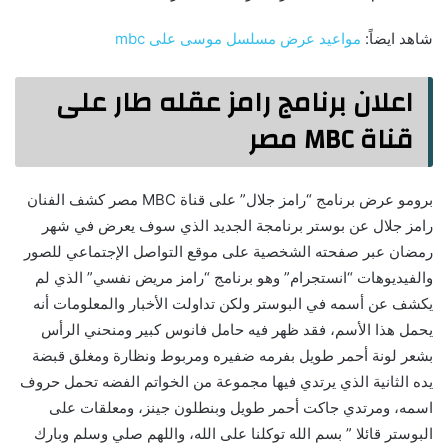
شاهد ايضاً:
مواعيد عرض مسلسل موسى على mbc
اعلان برنامج رامز عقله طار على
قناة MBC مصر
برومو عرض برنامج “رامز جلال” على قناة MBC مصر كشف الفنان
رامز جلال عن بوستر برنامجة الجديد الذي سوف يعرض في شهر
رمضان عبر صفحته الشخصية على موقع التواصل الإجتماعي للصور
والفيديوهات “انستجرام” وهو برنامج “رامز مريض نفسي” الذي لم
يكشف عن أسمه في البوستر ولكن تداولت الأخبار والمعلومات أنه
يحمل هذا الأسم، فقد ظهر فيه حامل فانوس كبير ومنحني الرأس
بشعر لونة أحمر طويل بفرمه ضفيره ومربوط ونظارة ومغلق قبضة
يده الثانية الذي يرتدي فيها مجموعة من الخواتم الفضه تحمل حروف
اسمه، ومرتدي جاكت أحمر طويل وبنطلون جينز، ومعلقات على
البوستر قائلا ” بسم الله توكلنا على الله، واللهم صلي وسلم وبارك