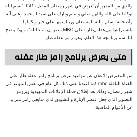
والذي من المقرر أن يُعرض في شهر رمضان المقبل، كاتبًا: “بسم الله
توكلنا على الله واللهم صلي وسلم وبارك على سيدنا محمد وعلى آله
وأصحابه وسلم والله المستعان وربنا يتمها علي خير ويكملها
بالستر(#رامز_عقله_طار ) على MBC مصر إن شاء الله”، وبهذا يتضح
لنا اسم برنامجه هذا العام، وهو: رامز عقله طار.
متى يعرض برنامج رامز طار عقله
من المفترض الإعلان عن مواعيد عرض برنامج رامز عقله طار على
القناة الناقلة mbc كما اعتدنا على ذلك كل عام في نفس الموعد في
شهر رمضان، وذلك بعد إطلاق حملة الإعلانات التمهيدية وبرومو
التصوير الذي جعل عنصر الإثارة والتشويق لدى متابعي رامز متزايد
عن الأعوام الماضية.