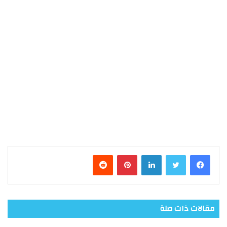
فيسبوك
تويتر
لينكدإن
بينتيريست
مقالات ذات صلة