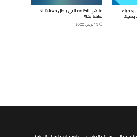
ف يحميك
ما هي الكلمة التي يبطل معناها اذا
 يدفيك
نطقنا بها؟
13 يوليو، 2022
 والجمال , التجارة والمشاريع , العلوم والتكنولوجيا , السياحة