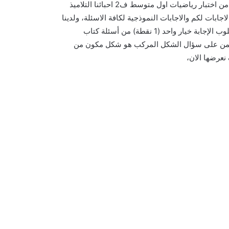
، سؤال من اختبار رياضيات اول متوسط ف2 احبائنا التلاميذ
لاجابات لكم والاجابات النموذجية لكافة الاسئلة، ولدينا
اليوم حل سؤال الشكل المركب هو شكل مكون من مثلثات فقط مطلوب الإجابة خيار واحد (1 نقطة) من أسئلة كتاب
تضمن على سؤال الشكل المركب هو شكل مكون من
نعرضها الان،