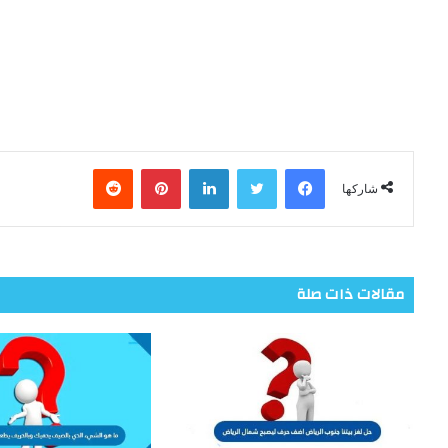
فيسبوك
تويتر
لينكدإن
بينتيريست
شاركها
مقالات ذات صلة