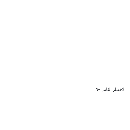
الاختيار الثاني -٦