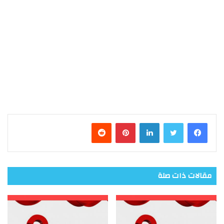
فيسبوك
تويتر
لينكدإن
بينتيريست
مقالات ذات صلة