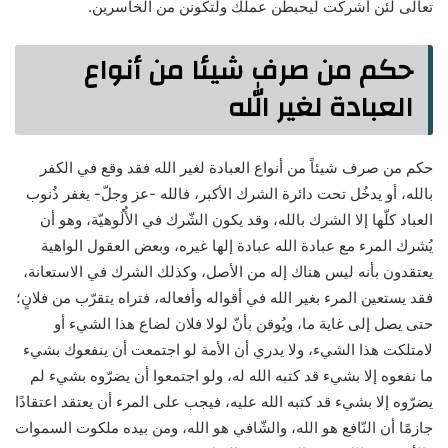
تعالى لئن أشركت ليحبطن عملك ولتكونن من الخاسرين.
حكم من صرف شيئا من أنواع
العبادة لغير الله
حكم من صرف شيئاً من أنواع العبادة لغير الله فقد وقع في الكفر
بالله، أو يدخُل تحت دائرة الشرك الأكبر، فالله -عز وجلّ- يغفر ذُنوب
العباد كلّها إلا الشرك بالله، وقد يكون الشّرك في الأُلُوهيّة، وهو أن
يُشرك المرء مع عبادة الله عبادة إلها غيره، وبعض العقول الواهية
يعتقدون بأنه ليس هناك إله من الأصل، وكذلك الشرك في الاستعانة،
فقد يستعين المرء بغير الله في أقواله وأفعاله، فتراه يتقرّب من فلانٍ؛
حتى يصل إلى غاية ما، ويُوقن بأنّ لولا فلان لضاع هذا الشيء أو
لامتلكت هذا الشيء، ولا يدري أن الأمة لو اجتمعت أن ينفعوك بشيء
ما نفعوه إلا بشيء قد كتبه الله له، ولو اجتمعوا أن يضرّوه بشيء لم
يضرّوه إلا بشيء قد كتبه الله عليه، فيجب على المرء أن يعتقد اعتقادًا
جازمًا أن النّافع هو الله، والشّافي هو الله، ومن بيده ملكوت السموات