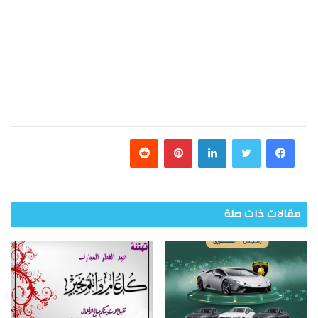
فيسبوك
تويتر
لينكدإن
بينتيريست
مقالات ذات صلة