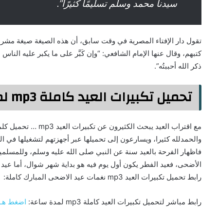
سيدنا محمد وسلم تسليمًا كثيرًا”.
تقول دار الإفتاء المصرية في وقت سابق، أن هذه الصيغة صيغة مشرو
كتبهم، وقال عنها الإمام الشافعي: “وإن كَبَّر على ما يكبر عليه الناس
ذكر الله أحببتُه”.
تحميل تكبيرات العيد كاملة mp3 لمدة ساعة
مع اقتراب العيد يبحث الك
والحمدلله كثيرا، ويسارعون إلى تحميلها عبر أجهزتهم لتشغيلها في العي
فاظهار الفرحة بالعيد سنة عن النبي صلى الله عليه وسلم، وللمسلمي
الأضحى، فعيد الفطر يكون أول يوم فيه هو بداية شهر شوال، أما عيد
رابط تحميل تكبيرات العيد mp3 نغمات عيد الاضحى المبارك كاملة:
رابط مباشر لتحميل تكبيرات العيد كاملة mp3 لمدة ساعة:
اضغط هــنــ