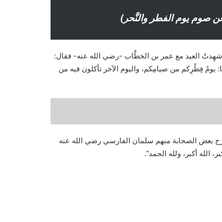
عن صوم يوم الفطر والنَّحر)
ِدتُ العيد مع عمر بن الخطَّاب -رضي الله عنه- فقال:
يومُ فِطْرِكم من صيامِكم، واليوم الآخر تأكلون فيه من
رج بعض الصحابة منهم سلمان الفارسي رضي الله عنه
كبر، الله أكبر، ولله الحمد”.