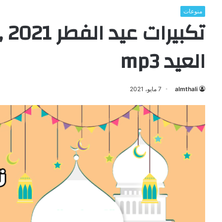
منوعات
تكب
العيد mp3
almthali
7 مايو، 2021